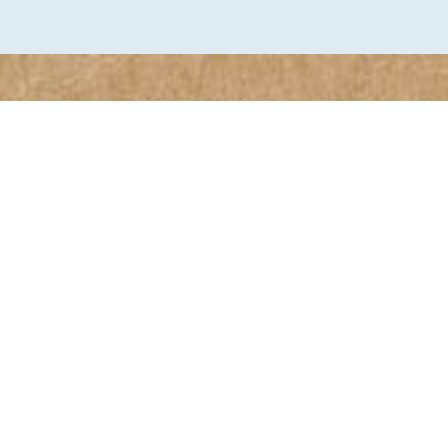
Routes
Met suppen ga je gemiddeld 4 a 5 kilometer per
uur, dit is afhankelijk van het weer, ervaring en
kracht.